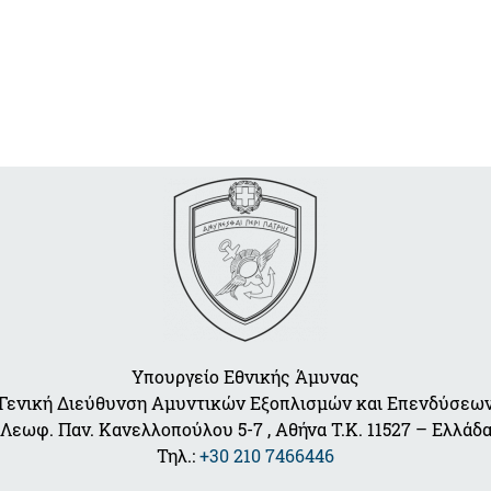
Υπουργείο Εθνικής Άμυνας
Γενική Διεύθυνση Αμυντικών Εξοπλισμών και Επενδύσεω
Λεωφ. Παν. Κανελλοπούλου 5-7 , Αθήνα Τ.Κ. 11527 – Ελλάδ
Τηλ.:
+30 210 7466446