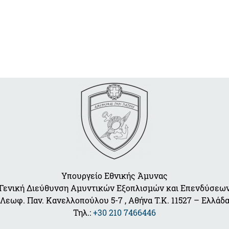
Υπουργείο Εθνικής Άμυνας
Γενική Διεύθυνση Αμυντικών Εξοπλισμών και Επενδύσεω
Λεωφ. Παν. Κανελλοπούλου 5-7 , Αθήνα Τ.Κ. 11527 – Ελλάδ
Τηλ.:
+30 210 7466446