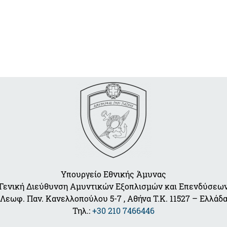
Υπουργείο Εθνικής Άμυνας
Γενική Διεύθυνση Αμυντικών Εξοπλισμών και Επενδύσεω
Λεωφ. Παν. Κανελλοπούλου 5-7 , Αθήνα Τ.Κ. 11527 – Ελλάδ
Τηλ.:
+30 210 7466446