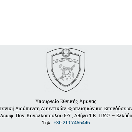
Υπουργείο Εθνικής Άμυνας
Γενική Διεύθυνση Αμυντικών Εξοπλισμών και Επενδύσεω
Λεωφ. Παν. Κανελλοπούλου 5-7 , Αθήνα Τ.Κ. 11527 – Ελλάδ
Τηλ.:
+30 210 7466446