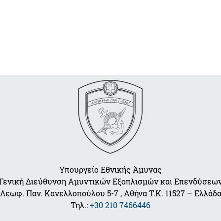
Υπουργείο Εθνικής Άμυνας
Γενική Διεύθυνση Αμυντικών Εξοπλισμών και Επενδύσεω
Λεωφ. Παν. Κανελλοπούλου 5-7 , Αθήνα Τ.Κ. 11527 – Ελλάδ
Τηλ.:
+30 210 7466446