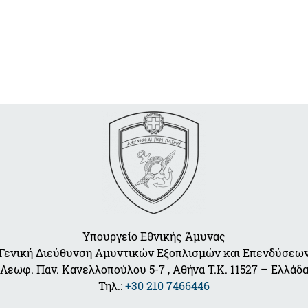
Υπουργείο Εθνικής Άμυνας
Γενική Διεύθυνση Αμυντικών Εξοπλισμών και Επενδύσεω
Λεωφ. Παν. Κανελλοπούλου 5-7 , Αθήνα Τ.Κ. 11527 – Ελλάδ
Τηλ.:
+30 210 7466446