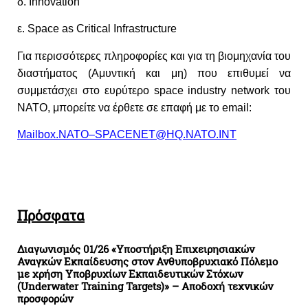
δ
. Innovation
ε.
Space
as
Critical
Infrastructure
Για περισσότερες πληροφορίες και για τη βιομηχανία του
διαστήματος (Αμυντική και μη) που επιθυμεί να
συμμετάσχει στο ευρύτερο
space
industry
network
του
ΝΑΤΟ, μπορείτε να έρθετε σε επαφή με το
email
:
Mailbox
.
NATO
–
SPACENET
@
HQ
.
NATO
.
INT
Πρόσφατα
Διαγωνισμός 01/26 «Υποστήριξη Επιχειρησιακών
Αναγκών Εκπαίδευσης στον Ανθυποβρυχιακό Πόλεμο
με χρήση Υποβρυχίων Εκπαιδευτικών Στόχων
(Underwater Training Targets)» – Αποδοχή τεχνικών
προσφορών