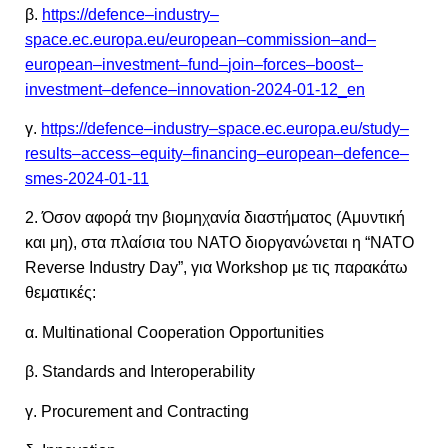
β.
https
://
defence
–
industry
–
space
.
ec
.
europa
.
eu
/
european
–
commission
–
and
–
european
–
investment
–
fund
–
join
–
forces
–
boost
–
investment
–
defence
–
innovation
-2024-01-12_
en
γ.
https
://
defence
–
industry
–
space
.
ec
.
europa
.
eu
/
study
–
results
–
access
–
equity
–
financing
–
european
–
defence
–
smes
-2024-01-11
2. Όσον αφορά την βιομηχανία διαστήματος (Αμυντική
και μη), στα πλαίσια του ΝΑΤΟ διοργανώνεται η “ΝΑΤΟ
Reverse
Industry
Day
”, για
Workshop
με τις παρακάτω
θεματικές:
α
. Multinational Cooperation Opportunities
β
. Standards and Interoperability
γ
. Procurement and Contracting