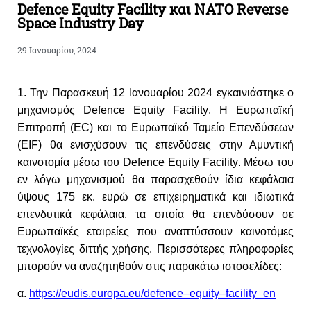
Defence Equity Facility και NATO Reverse
Space Industry Day
29 Ιανουαρίου, 2024
1. Την Παρασκευή 12 Ιανουαρίου 2024 εγκαινιάστηκε ο
μηχανισμός
Defence
Equity
Facility
. Η Ευρωπαϊκή
Επιτροπή (
EC
) και το Ευρωπαϊκό Ταμείο Επενδύσεων
(
EIF
) θα ενισχύσουν τις επενδύσεις στην Αμυντική
καινοτομία μέσω του
Defence
Equity
Facility
. Μέσω του
εν λόγω μηχανισμού θα παρασχεθούν ίδια κεφάλαια
ύψους 175 εκ. ευρώ σε επιχειρηματικά και ιδιωτικά
επενδυτικά κεφάλαια, τα οποία θα επενδύσουν σε
Ευρωπαϊκές εταιρείες που αναπτύσσουν καινοτόμες
τεχνολογίες διττής χρήσης. Περισσότερες πληροφορίες
μπορούν να αναζητηθούν στις παρακάτω ιστοσελίδες:
α.
https
://
eudis
.
europa
.
eu
/
defence
–
equity
–
facility
_
en