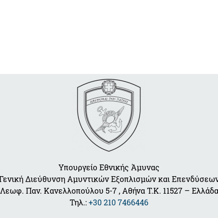
Υπουργείο Εθνικής Άμυνας
Γενική Διεύθυνση Αμυντικών Εξοπλισμών και Επενδύσεω
Λεωφ. Παν. Κανελλοπούλου 5-7 , Αθήνα Τ.Κ. 11527 – Ελλάδ
Τηλ.:
+30 210 7466446