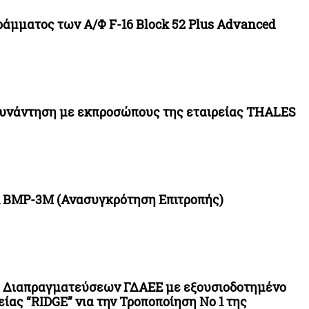
άμματος των Α/Φ F-16 Block 52 Plus Advanced
υνάντηση με εκπροσώπους της εταιρείας THALES
 BMP-3M (Ανασυγκρότηση Επιτροπής)
ς Διαπραγματεύσεων ΓΔΑΕΕ με εξουσιοδοτημένο
ίας “RIDGE” νια την Τροποποίηση No 1 της