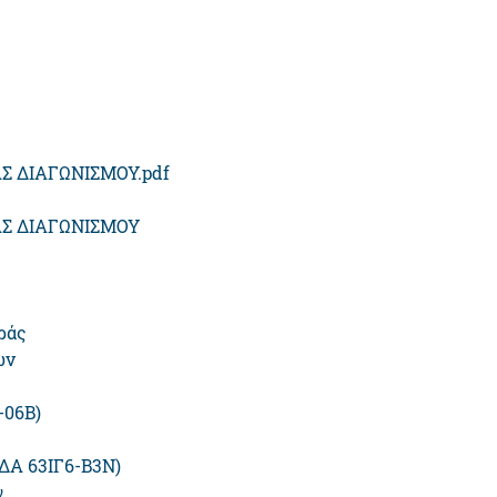
 ΔΙΑΓΩΝΙΣΜΟΥ.pdf
Σ ΔΙΑΓΩΝΙΣΜΟΥ
ράς
ων
-06Β)
ΔΑ 63ΙΓ6-Β3Ν)
ν